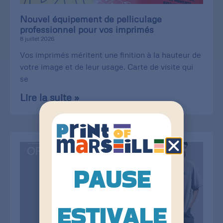
Nouvel équipement de pelliculage
professionnel pour vos imprimés
8 juillet 2026
Vos imprimés méritent une finition à la hauteur de
votre image et de leur usage. Carte de visite qui
se
Lire la suite »
PAUSE
ESTIVALE