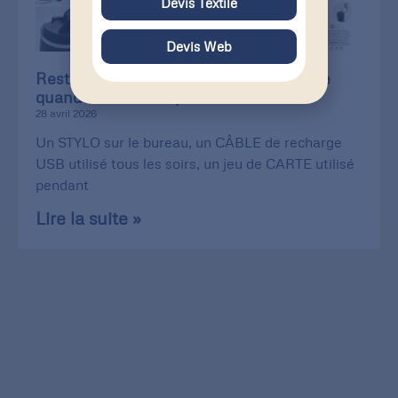
Devis Textile
Devis Web
Restez présents chez vos clients, même
quand vous n’êtes pas là !
28 avril 2026
Un STYLO sur le bureau, un CÂBLE de recharge
USB utilisé tous les soirs, un jeu de CARTE utilisé
pendant
Lire la suite »