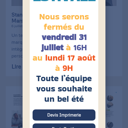
Nous serons
Stanley/Stella débarque chez Print of
Marseille
fermés du
6 juillet 2026
vendredi 31
Un textile éco-responsable, une qualité de
marquage au top. La célèbre Stanley/Stella
juillet
à
16H
intègre notre catalogue de textiles
au
lundi 17 août
personnalisables. Cette collaboration
à
9H
Lire la suite »
Toute l’équipe
vous souhaite
un bel été
Devis Imprimerie