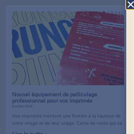
Nouvel équipement de pelliculage
professionnel pour vos imprimés
8 juillet 2026
Vos imprimés méritent une finition à la hauteur de
votre image et de leur usage. Carte de visite qui se