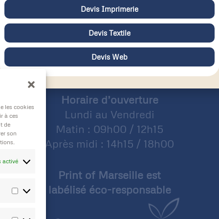
collaboration
Devis Imprimerie
Lire la suite »
Devis Textile
Devis Web
Horaire d’ouverture
ue les cookies
Lundi au Vendredi
r à ces
t de
Matin : 09h00 / 12h15
rer son
Après midi : 14h15 / 18h00
tions.
 activé
Print of Marseille est
labélisé éco-responsable