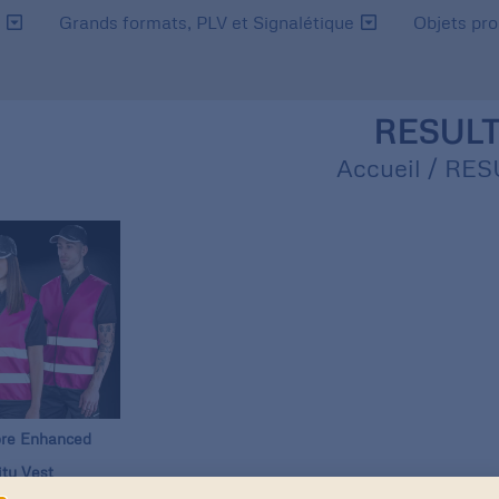
s
Grands formats, PLV et Signalétique
Objets pr
RESUL
Accueil
/ RES
re Enhanced
ity Vest