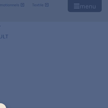
menu
omotionnels
Textile
T
ULT