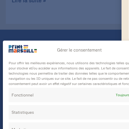
Lire la suite »
Adresse
Gérer le consentement
45 Boulevard Notre Dame
Pour offrir les meilleures expériences, nous utilisons des technologies telles q
13006 Marseille
pour stocker et/ou accéder aux informations des appareils. Le fait de consenti
technologies nous permettra de traiter des données telles que le comportemen
Téléphone
navigation ou les ID uniques sur ce site. Le fait de ne pas consentir ou de reti
consentement peut avoir un effet négatif sur certaines caractéristiques et fonc
04 91 47 94 04
Fonctionnel
Toujours
Statistiques