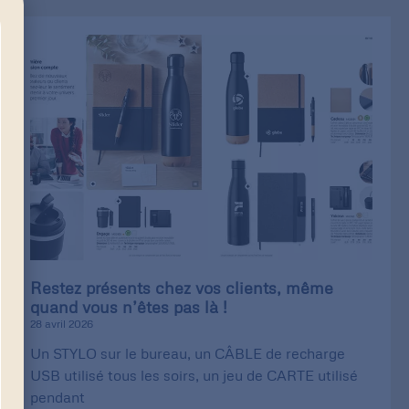
Restez présents chez vos clients, même
quand vous n’êtes pas là !
28 avril 2026
Un STYLO sur le bureau, un CÂBLE de recharge
USB utilisé tous les soirs, un jeu de CARTE utilisé
pendant