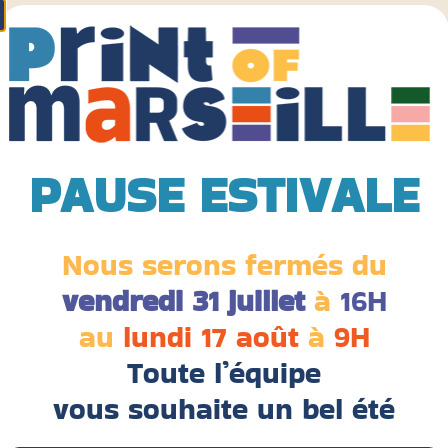
PAUSE ESTIVALE
Nous serons fermés du
vendredi 31 juillet
à
16H
Stanley/Stella débarque chez Print of
au
lundi 17 août
à
9H
Marseille
6 juillet 2026
Toute l’équipe
Un textile éco-responsable, une qualité de
vous souhaite un bel été
marquage au top. La célèbre Stanley/Stella intègre
notre catalogue de textiles personnalisables. Cette