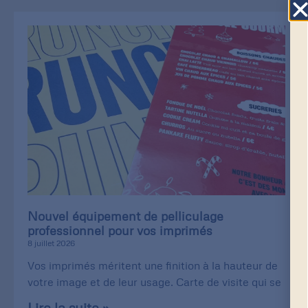
Nouvel équipement de pelliculage
professionnel pour vos imprimés
8 juillet 2026
Vos imprimés méritent une finition à la hauteur de
votre image et de leur usage. Carte de visite qui se
Lire la suite »