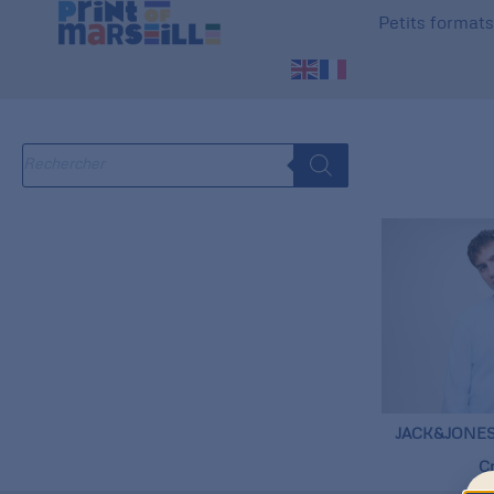
Petits format
JACK&JONES 
C