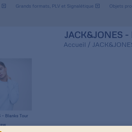
s
Grands formats, PLV et Signalétique
Objets pr
JACK&JONES -
Accueil
/ JACK&JONE
– Blanks Tour
rew