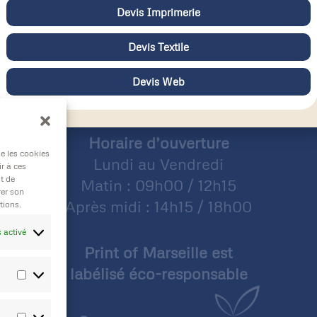
collaboration
Devis Imprimerie
Lire la suite »
Devis Textile
Devis Web
Horaire d’ouverture
ue les cookies
Lundi au Vendredi
r à ces
t de
Matin : 09h00 / 12h15
rer son
Après midi : 14h15 / 18h00
tions.
 activé
Print of Marseille est
labélisé éco-responsable