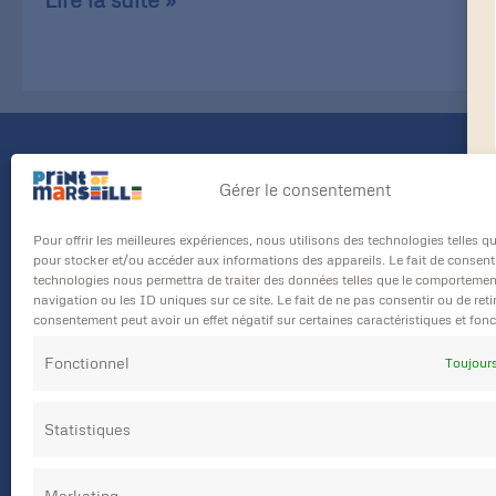
Adresse
Gérer le consentement
45 Boulevard Notre Dame
Pour offrir les meilleures expériences, nous utilisons des technologies telles q
13006 Marseille
pour stocker et/ou accéder aux informations des appareils. Le fait de consenti
technologies nous permettra de traiter des données telles que le comportemen
Téléphone
navigation ou les ID uniques sur ce site. Le fait de ne pas consentir ou de reti
consentement peut avoir un effet négatif sur certaines caractéristiques et fonc
04 91 47 94 04
Fonctionnel
Toujours
Statistiques
Marketing