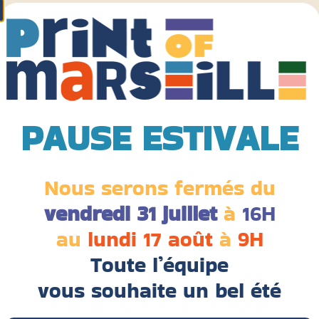
PAUSE ESTIVALE
Nous serons fermés du
vendredi 31 juillet
à
16H
Stanley/Stella débarque chez Print of
au
lundi 17 août
à
9H
Marseille
6 juillet 2026
Toute l’équipe
Un textile éco-responsable, une qualité de
vous souhaite un bel été
marquage au top. La célèbre Stanley/Stella intègre
notre catalogue de textiles personnalisables. Cette