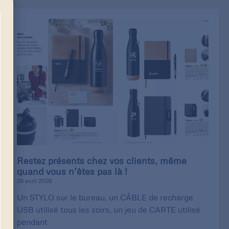
Restez présents chez vos clients, même
quand vous n’êtes pas là !
28 avril 2026
Un STYLO sur le bureau, un CÂBLE de recharge
USB utilisé tous les soirs, un jeu de CARTE utilisé
pendant