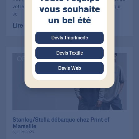
vous souhaite
votre image et de leur usage. Carte de visite qui
se
un bel été
Lire la suite »
Devis Imprimerie
Devis Textile
Devis Web
Stanley/Stella débarque chez Print of
Marseille
6 juillet 2026