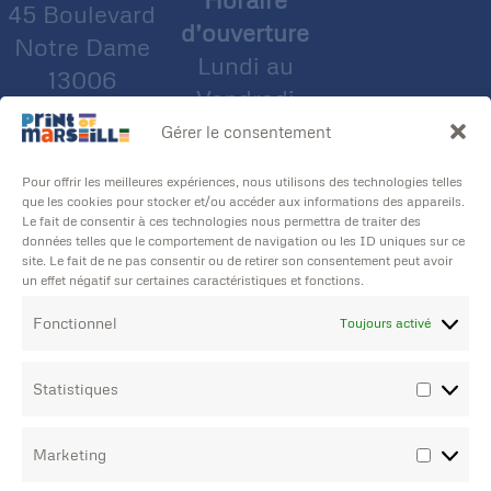
45 Boulevard
d’ouverture
Notre Dame
Lundi au
13006
Vendredi
Marseille
Matin : 09h00
Gérer le consentement
Téléphone
/ 12h15
Pour offrir les meilleures expériences, nous utilisons des technologies telles
04 91 47 94 04
Création de
Après midi :
que les cookies pour stocker et/ou accéder aux informations des appareils.
sites Internet
Le fait de consentir à ces technologies nous permettra de traiter des
14h15 / 18h00
données telles que le comportement de navigation ou les ID uniques sur ce
site. Le fait de ne pas consentir ou de retirer son consentement peut avoir
un effet négatif sur certaines caractéristiques et fonctions.
Print of
Fonctionnel
Toujours activé
Marseille est
labélisé éco-
Statistiques
responsable
> Mentions légales
> Conditions
Marketing
Générales de Vente