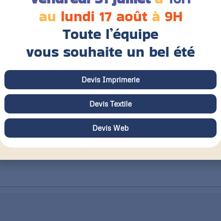
au
lundi 17 août
à
9H
Toute l’équipe
Finition couverture
T
vous souhaite un bel été
t
Devis Imprimerie
Grammage
F
Devis Textile
Devis Web
Aspect du papier
C
Mat
Brillant
Satiné