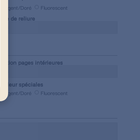
Argent/Doré
Fluorescent
ype de reliure
inition pages intérieures
ouleur spéciales
Argent/Doré
Fluorescent