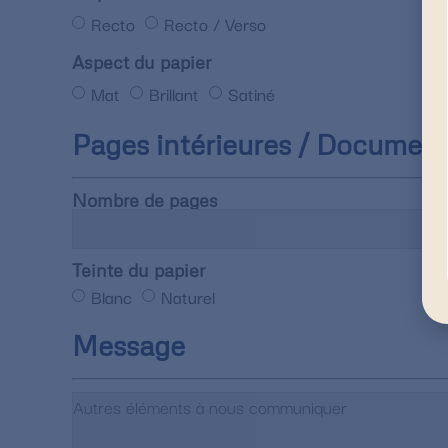
Recto
Recto / Verso
Aspect du papier
Mat
Brillant
Satiné
Pages intérieures / Documen
Nombre de pages
Teinte du papier
Blanc
Naturel
Message