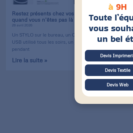
à
9H
Restez présents chez vos clients, même
Toute l’éq
quand vous n’êtes pas là !
vous souh
28 avril 2026
Un STYLO sur le bureau, un CÂBLE de recharge
un bel é
USB utilisé tous les soirs, un jeu de CARTE utilisé
pendant
Devis Imprimeri
Lire la suite »
Devis Textile
Devis Web