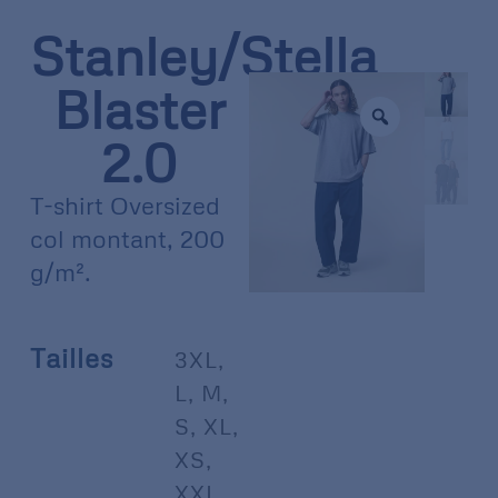
Stanley/Stella
Blaster
2.0
T-shirt Oversized
col montant, 200
g/m².
Tailles
3XL
,
L
,
M
,
S
,
XL
,
XS
,
XXL
,