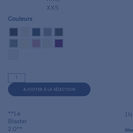
XXS
Couleurs
AJOUTER À LA SÉLECTION
**Le
IN
Blaster
2.0**
Ma