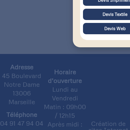
Devis Textile
Devis Web
Adresse
Horaire
45 Boulevard
d’ouverture
Notre Dame
Lundi au
13006
Vendredi
Marseille
Matin : 09h00
Téléphone
/ 12h15
04 91 47 94 04
Création de
Après midi :
sites Internet