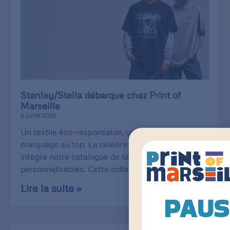
Stanley/Stella débarque chez Print of
Marseille
6 juillet 2026
Un textile éco-responsable, une qualité de
marquage au top. La célèbre Stanley/Stella
intègre notre catalogue de textiles
personnalisables. Cette collaboration
Lire la suite »
PAUS