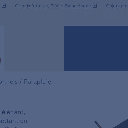
Parapl
s
Grands formats, PLV et Signalétique
Objets pr
onnels
/ Parapluie
 élégant,
mettant en