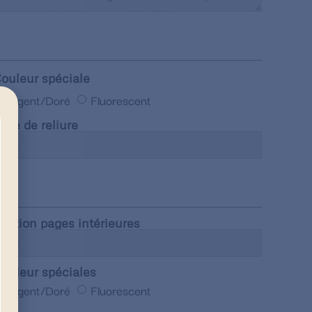
ouleur spéciale
Argent/Doré
Fluorescent
ype de reliure
inition pages intérieures
ouleur spéciales
Argent/Doré
Fluorescent