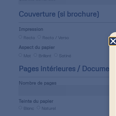
Couverture (si brochure)
Impression
Recto
Recto / Verso
Aspect du papier
Mat
Brillant
Satiné
Pages intérieures / Documen
Nombre de pages
Teinte du papier
Blanc
Naturel