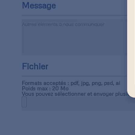
Message
Fichier
Formats acceptés : pdf, jpg, png, psd, ai
Poids max : 20 Mo
Vous pouvez sélectionner et envoyer plusieur