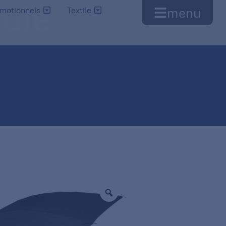
uie
menu
omotionnels
Textile