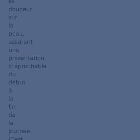
sa
douceur
sur
la
peau,
assurant
une
présentation
irréprochable
du
début
à
la
fin
de
la
journée.
C’est