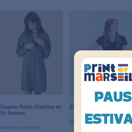
PAUS
Spasso Robe chemise en
SF Clothing Robe t-shirt
ESTIV
lin femme
Ajouter à la sélection
Ajouter à la sélection