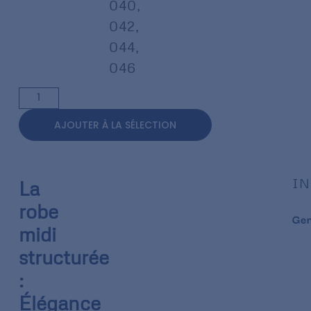
040
,
042
,
044
,
046
AJOUTER À LA SÉLECTION
IN
La
robe
Ge
midi
structurée
:
Élégance