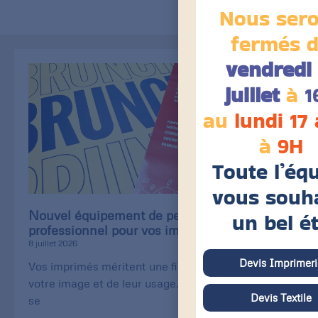
Nous ser
fermés 
vendredi 
juillet
à
1
au
lundi 17
à
9H
Toute l’éq
vous souh
Nouvel équipement de pelliculage
un bel é
professionnel pour vos imprimés
8 juillet 2026
Devis Imprimeri
Vos imprimés méritent une finition à la hauteur de
votre image et de leur usage. Carte de visite qui
Devis Textile
se