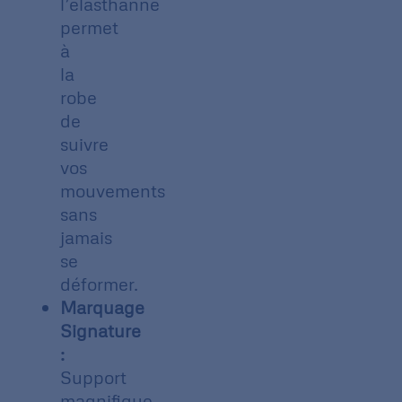
l’élasthanne
permet
à
la
robe
de
suivre
vos
mouvements
sans
jamais
se
déformer.
Marquage
Signature
:
Support
magnifique