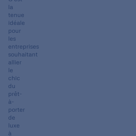
la
tenue
idéale
pour
les
entreprises
souhaitant
allier
le
chic
du
prêt-
à-
porter
de
luxe
à