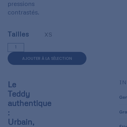
pressions
contrastés.
Tailles
XS
AJOUTER À LA SÉLECTION
IN
Le
Teddy
Ge
authentique
:
Gr
Urbain,
Éti