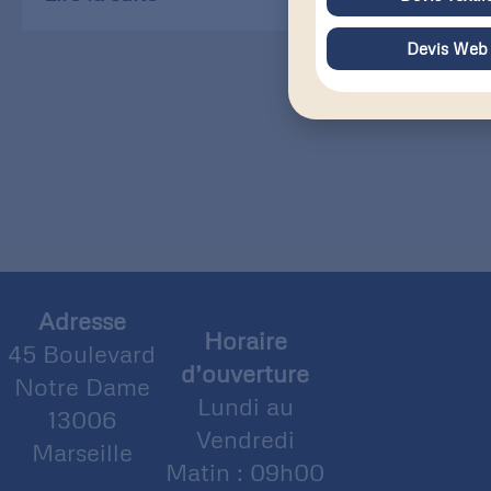
Devis Web
Adresse
Horaire
45 Boulevard
d’ouverture
Notre Dame
Lundi au
13006
Vendredi
Marseille
Matin : 09h00