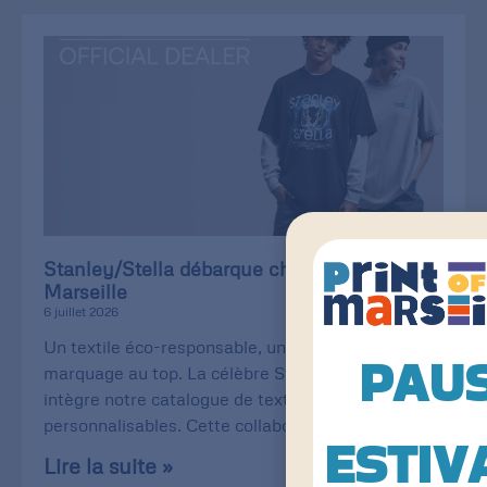
Stanley/Stella débarque chez Print of
Marseille
6 juillet 2026
Un textile éco-responsable, une qualité de
PAU
marquage au top. La célèbre Stanley/Stella
intègre notre catalogue de textiles
personnalisables. Cette collaboration
ESTIV
Lire la suite »