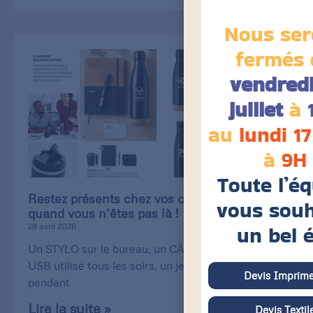
Nous ser
fermés 
vendredi
juillet
à
au
lundi 17
à
9H
Toute l’é
Restez présents chez vos clients, même
vous souh
quand vous n’êtes pas là !
un bel 
28 avril 2026
Un STYLO sur le bureau, un CÂBLE de recharge
USB utilisé tous les soirs, un jeu de CARTE utilisé
Devis Imprime
pendant
Lire la suite »
Devis Textil