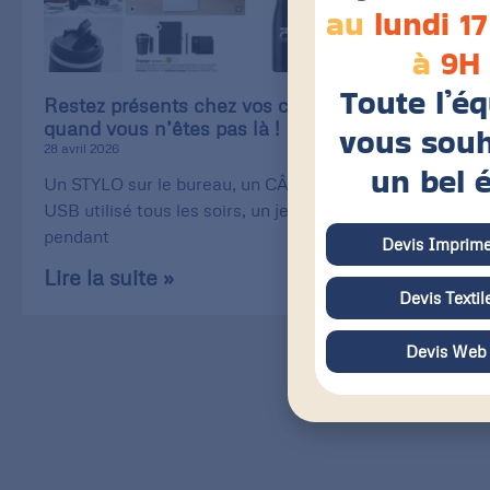
au
lundi 17
à
9H
Toute l’é
Restez présents chez vos clients, même
quand vous n’êtes pas là !
vous souh
28 avril 2026
un bel 
Un STYLO sur le bureau, un CÂBLE de recharge
USB utilisé tous les soirs, un jeu de CARTE utilisé
pendant
Devis Imprime
Lire la suite »
Devis Textil
Devis Web