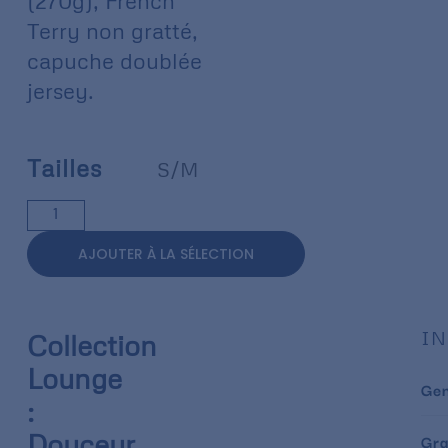
(270g), French
Terry non gratté,
capuche doublée
jersey.
Tailles
S/M
AJOUTER À LA SÉLECTION
IN
Collection
Lounge
Ge
:
Douceur
Gr