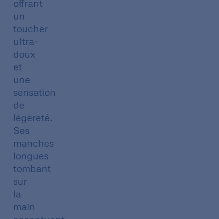
offrant
un
toucher
ultra-
doux
et
une
sensation
de
légèreté.
Ses
manches
longues
tombant
sur
la
main