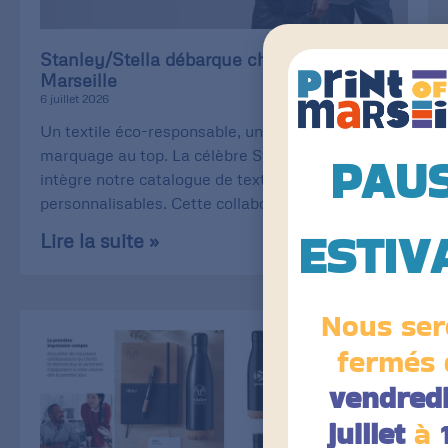
Stanley/Stella débarque chez Print of
Marseille
6 juillet 2026
Un textile éco-responsable, une qualité de
marquage au top. La célèbre Stanley/Stella
PAU
intègre notre catalogue de textiles
personnalisables. Cette collaboration
ESTIV
Lire la suite »
Nous ser
fermés 
vendredi
juillet
à