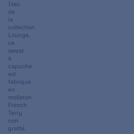
Issu
de
la
collection
Lounge,
ce
sweat
à
capuche
est
fabriqué
en
molleton
French
Terry
non
gratté,