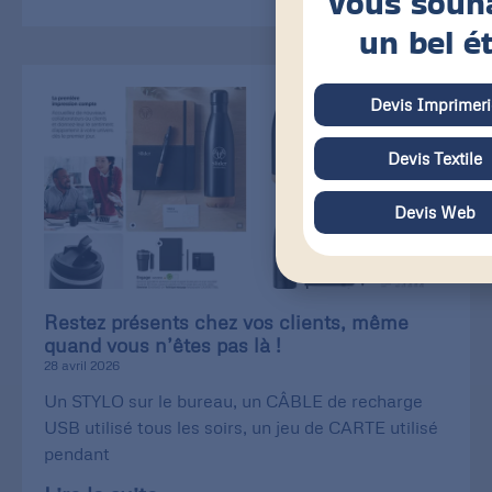
vous souh
un bel é
Devis Imprimeri
Devis Textile
Devis Web
Restez présents chez vos clients, même
quand vous n’êtes pas là !
28 avril 2026
Un STYLO sur le bureau, un CÂBLE de recharge
USB utilisé tous les soirs, un jeu de CARTE utilisé
pendant