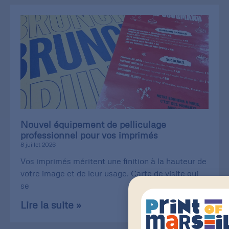
Nouvel équipement de pelliculage
professionnel pour vos imprimés
8 juillet 2026
Vos imprimés méritent une finition à la hauteur de
votre image et de leur usage. Carte de visite qui
se
Lire la suite »