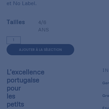
et No Label.
Tailles
4/6
ANS
AJOUTER À LA SÉLECTION
IN
L’excellence
portugaise
Ge
pour
les
Gr
petits
Éti