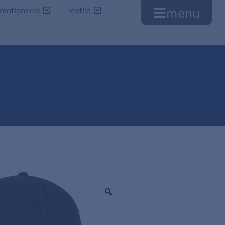
IT FL6560
menu
omotionnels
Textile