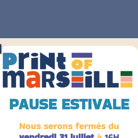
PAUSE ESTIVALE
Nous serons fermés du
vendredi 31 juillet
à
16H