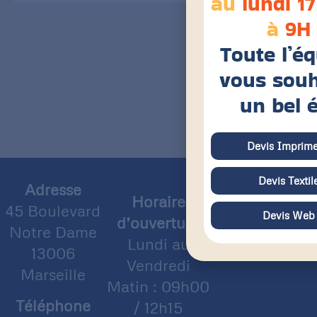
au
lundi 17
à
9H
Toute l’é
vous souh
un bel 
Devis Imprime
Devis Textil
Adresse
Horaire
45 Boulevard
Devis Web
d’ouverture
Notre Dame
Lundi au
13006
Vendredi
Marseille
Matin : 09h00
Téléphone
/ 12h15