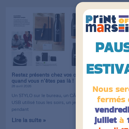
PAU
ESTIV
Restez présents chez vos clients, même
quand vous n’êtes pas là !
Nous ser
28 avril 2026
Un STYLO sur le bureau, un CÂBLE de recharge
fermés 
USB utilisé tous les soirs, un jeu de CARTE utilisé
vendredi
pendant
juillet
à
Lire la suite »