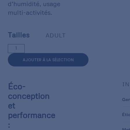
d’humidité, usage
multi-activités.
Tailles
ADULT
AJOUTER À LA SÉLECTION
IN
Éco-
conception
Ge
et
performance
Éti
:
Mat