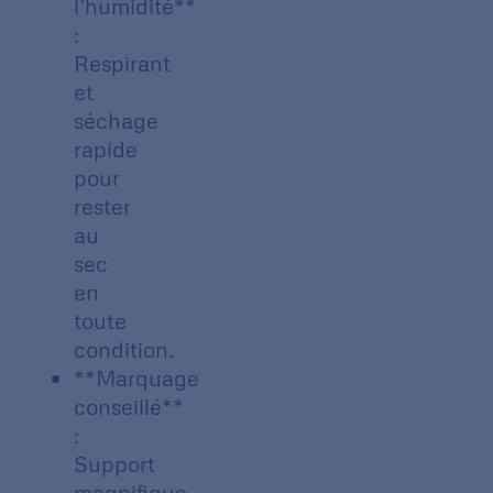
l’humidité**
:
Respirant
et
séchage
rapide
pour
rester
au
sec
en
toute
condition.
**Marquage
conseillé**
:
Support
magnifique