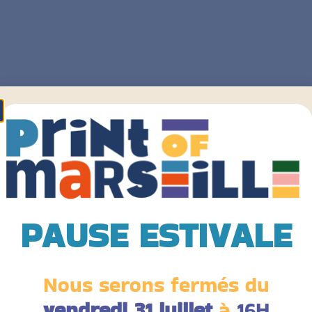
PAUSE ESTIVALE
Nous serons fermés du
vendredi 31 juillet
à
16H