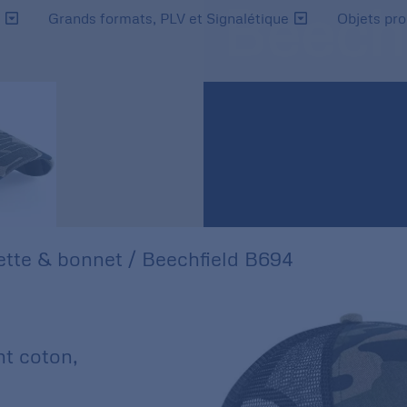
Beech
s
Grands formats, PLV et Signalétique
Objets pr
tte & bonnet
/ Beechfield B694
nt coton,