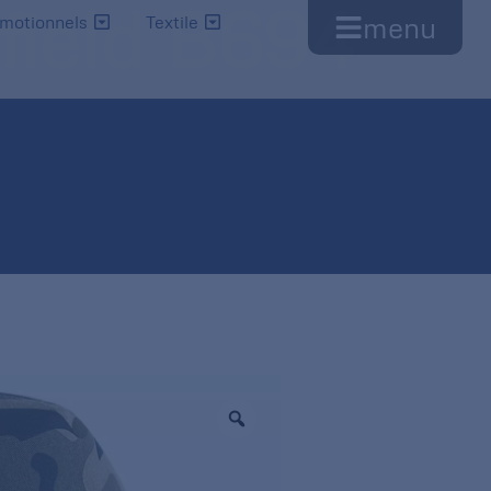
field B694
menu
omotionnels
Textile