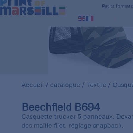
Petits format
Accueil
/
catalogue
/
Textile
/
Casque
Beechfield B694
Casquette trucker 5 panneaux. Deva
dos maille filet, réglage snapback.