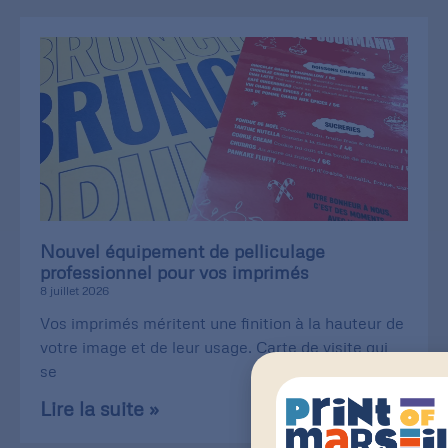
Nouvel équipement de pelliculage
professionnel pour vos imprimés
8 juillet 2026
Vos imprimés méritent une finition à la hauteur de
votre image et de leur usage. Carte de visite qui
se
Lire la suite »