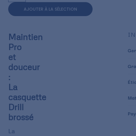
AJOUTER À LA SÉLECTION
IN
Maintien
Pro
Ge
et
douceur
Gr
:
Éti
La
casquette
Mat
Drill
Pay
brossé
La