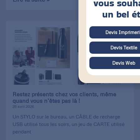
vous souh
un bel é
Devis Imprimeri
Devis Textile
Devis Web
Restez présents chez vos clients, même
quand vous n’êtes pas là !
28 avril 2026
Un STYLO sur le bureau, un CÂBLE de recharge
USB utilisé tous les soirs, un jeu de CARTE utilisé
pendant