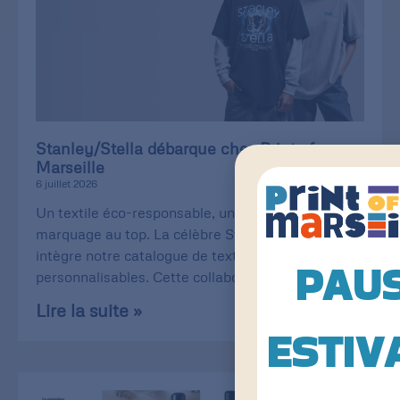
Stanley/Stella débarque chez Print of
Marseille
6 juillet 2026
Un textile éco-responsable, une qualité de
marquage au top. La célèbre Stanley/Stella
intègre notre catalogue de textiles
PAU
personnalisables. Cette collaboration
Lire la suite »
ESTIV