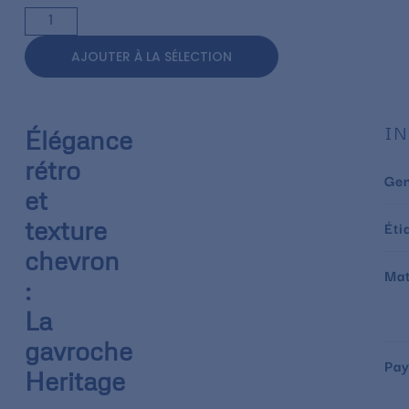
AJOUTER À LA SÉLECTION
IN
Élégance
rétro
Ge
et
texture
Éti
chevron
Mat
:
La
gavroche
Pay
Heritage