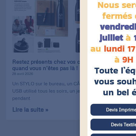
Nous ser
fermés 
vendredi
juillet
à
au
lundi 17
à
9H
Restez présents chez vos clients, même
Toute l’é
quand vous n’êtes pas là !
28 avril 2026
vous souh
Un STYLO sur le bureau, un CÂBLE de recharge
un bel 
USB utilisé tous les soirs, un jeu de CARTE utilisé
pendant
Lire la suite »
Devis Imprime
Devis Textil