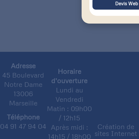
Devis Web
Adresse
Horaire
45 Boulevard
d’ouverture
Notre Dame
Lundi au
13006
Vendredi
Marseille
Matin : 09h00
Téléphone
/ 12h15
04 91 47 94 04
Création de
Après midi :
sites Internet
14h15 / 18h00