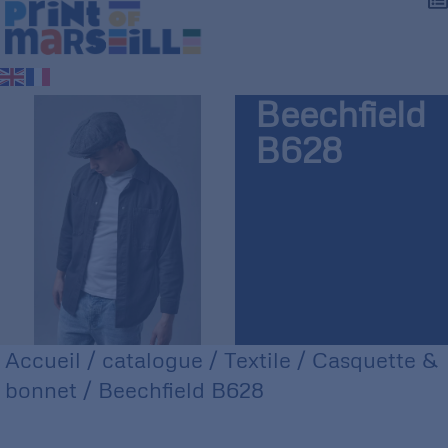
Beechfield
B628
Accueil
/
catalogue
/
Textile
/
Casquette &
bonnet
/ Beechfield B628