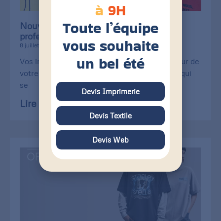
à
9H
Toute l’équipe
Nouvel équipement de pelliculage
professionnel pour vos imprimés
vous souhaite
8 juillet 2026
un bel été
Vos imprimés méritent une finition à la hauteur de
votre image et de leur usage. Carte de visite qui
se
Devis Imprimerie
Lire la suite »
Devis Textile
Devis Web