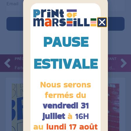
Inscription
PAUSE
ESTIVALE
PRÉCÉDENT
SUIVANT
Faites briller vos événements de fin d’année !
Vos devis à la vitesse du mistral !
Nous serons
fermés du
vendredi 31
juillet
à
16H
au
lundi 17 août