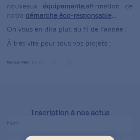
nouveaux
équipements
,
affirmation de
notre
démarche éco-responsable
…
On vous en dira plus au fil de l’année !
À très vite pour tous vos projets !
Partager l'info sur
Inscription à nos actus