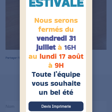
ESTIVALE
Nous serons
fermés du
vendredi 31
juillet
à
16H
au
lundi 17 août
Partager l'info sur
à
9H
Toute l’équipe
vous souhaite
un bel été
Inscription à nos actus
Devis Imprimerie