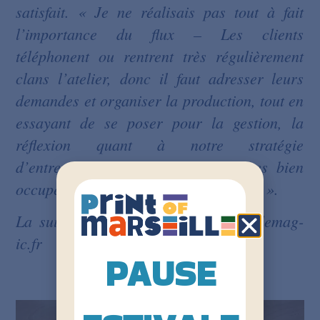
satisfait. « Je ne réalisais pas tout à fait
l’importance du flux – Les clients
téléphonent ou rentrent très régulièrement
clans l’atelier, donc il faut adresser leurs
demandes et organiser la production, tout en
essayant de se poser pour la gestion, la
réflexion quant à notre stratégie
d’entreprise, etc. Mais nous sommes bien
occupés et c’est bien ça là l’essentiel ! ».
La suite dans le Mag : https://www.lemag-
ic.fr
PAUSE