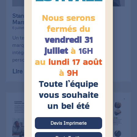
Nous serons
Stanley/Stella débarque chez Print of
Marseille
fermés du
6 juillet 2026
vendredi 31
Un textile éco-responsable, une qualité de
marquage au top. La célèbre Stanley/Stella
juillet
à
16H
intègre notre catalogue de textiles
au
lundi 17 août
personnalisables. Cette collaboration
à
9H
Lire la suite »
Toute l’équipe
vous souhaite
un bel été
Devis Imprimerie