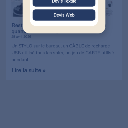
Devis Textile
Devis Web
Restez présents chez vos clients, même
quand vous n’êtes pas là !
28 avril 2026
Un STYLO sur le bureau, un CÂBLE de recharge
USB utilisé tous les soirs, un jeu de CARTE utilisé
pendant
Lire la suite »