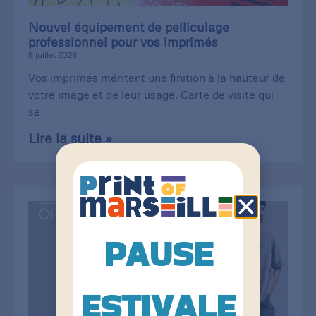
Nouvel équipement de pelliculage
professionnel pour vos imprimés
8 juillet 2026
Vos imprimés méritent une finition à la hauteur de
votre image et de leur usage. Carte de visite qui
se
Lire la suite »
PAUSE
ESTIVALE