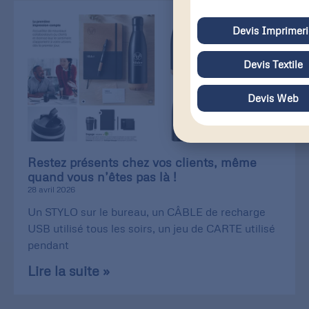
Devis Imprimeri
Devis Textile
Devis Web
Restez présents chez vos clients, même
quand vous n’êtes pas là !
28 avril 2026
Un STYLO sur le bureau, un CÂBLE de recharge
USB utilisé tous les soirs, un jeu de CARTE utilisé
pendant
Lire la suite »