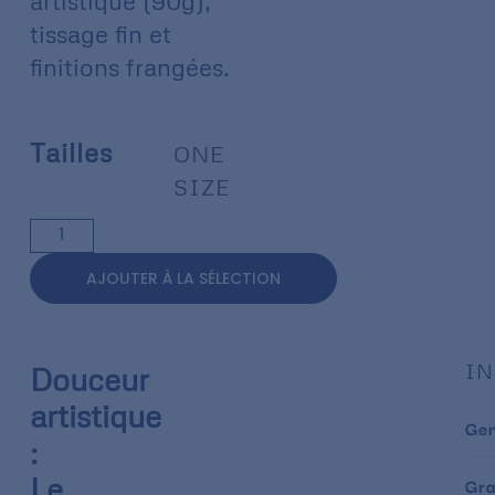
artistique (90g),
tissage fin et
finitions frangées.
Tailles
ONE
SIZE
AJOUTER À LA SÉLECTION
IN
Douceur
artistique
Ge
:
Le
Gr