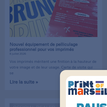
Nouvel équipement de pelliculage
professionnel pour vos imprimés
8 juillet 2026
Vos imprimés méritent une finition à la hauteur de
votre image et de leur usage. Carte de visite qui
se
Lire la suite »