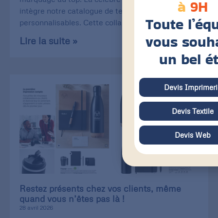
à
9H
intègre notre catalogue de textiles
Toute l’éq
personnalisables. Cette collaboration
vous souh
Lire la suite »
un bel é
Devis Imprimeri
Devis Textile
Devis Web
Restez présents chez vos clients, même
quand vous n’êtes pas là !
28 avril 2026