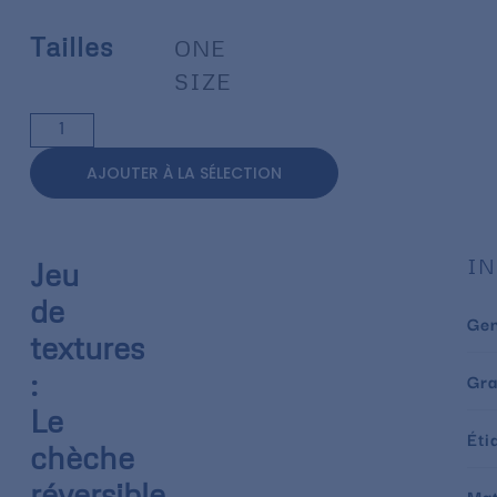
Tailles
ONE
SIZE
AJOUTER À LA SÉLECTION
IN
Jeu
de
Ge
textures
:
Gr
Le
Éti
chèche
réversible
Mat