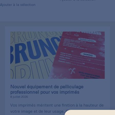
Ajouter à la sélection
Nouvel équipement de pelliculage
professionnel pour vos imprimés
8 juillet 2026
Vos imprimés méritent une finition à la hauteur de
votre image et de leur usage. Carte de visite qui