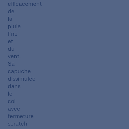
efficacement
de
la
pluie
fine
et
du
vent.
Sa
capuche
dissimulée
dans
le
col
avec
fermeture
scratch