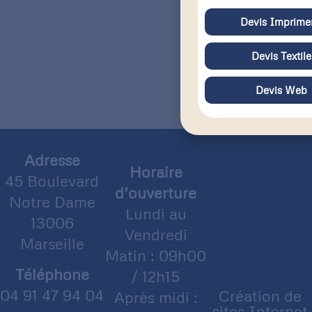
Devis Imprimer
Devis Textile
Devis Web
Adresse
Horaire
45 Boulevard
d’ouverture
Notre Dame
Lundi au
13006
Vendredi
Marseille
Matin : 09h00
Téléphone
/ 12h15
04 91 47 94 04
Création de
Après midi :
sites Internet