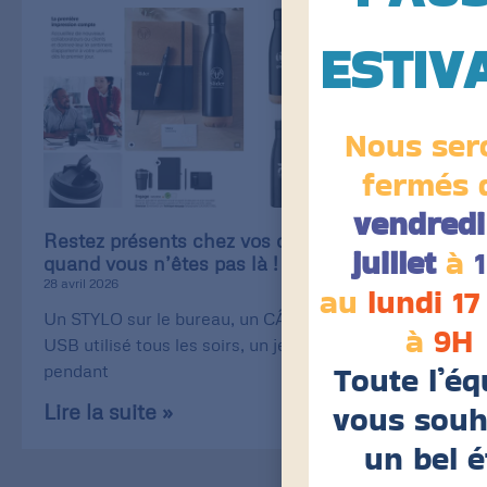
ESTIV
Nous ser
fermés 
vendredi
Restez présents chez vos clients, même
juillet
à
quand vous n’êtes pas là !
28 avril 2026
au
lundi 17
Un STYLO sur le bureau, un CÂBLE de recharge
à
9H
USB utilisé tous les soirs, un jeu de CARTE utilisé
Toute l’éq
pendant
vous souh
Lire la suite »
un bel é