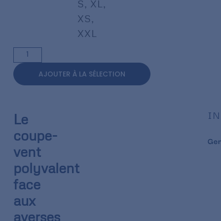
S
,
XL
,
XS
,
XXL
AJOUTER À LA SÉLECTION
IN
Le
coupe-
Ge
vent
polyvalent
face
aux
averses