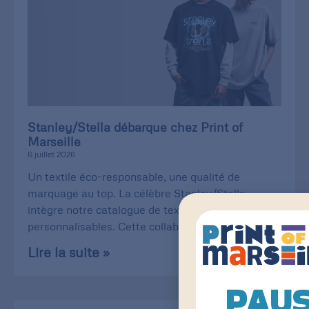
Stanley/Stella débarque chez Print of
Marseille
6 juillet 2026
Un textile éco-responsable, une qualité de
marquage au top. La célèbre Stanley/Stella
intègre notre catalogue de textiles
personnalisables. Cette collaboration
Lire la suite »
PAU