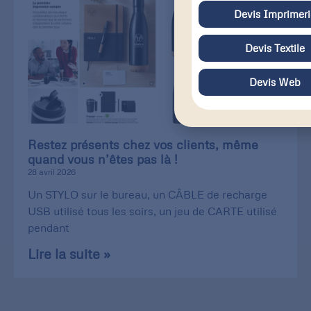
Devis Imprimeri
Devis Textile
Devis Web
Restez présents chez vos clients, même
quand vous n’êtes pas là !
28 avril 2026
Un STYLO sur le bureau, un CÂBLE de recharge
USB utilisé tous les soirs, un jeu de CARTE utilisé
pendant
Lire la suite »