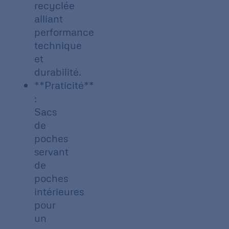
recyclée
alliant
performance
technique
et
durabilité.
**Praticité**
:
Sacs
de
poches
servant
de
poches
intérieures
pour
un