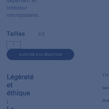
déperlant et
intérieur
micropolaire.
Tailles
XS
AJOUTER À LA SÉLECTION
IN
Légèreté
et
Ge
éthique
:
Gr
Le