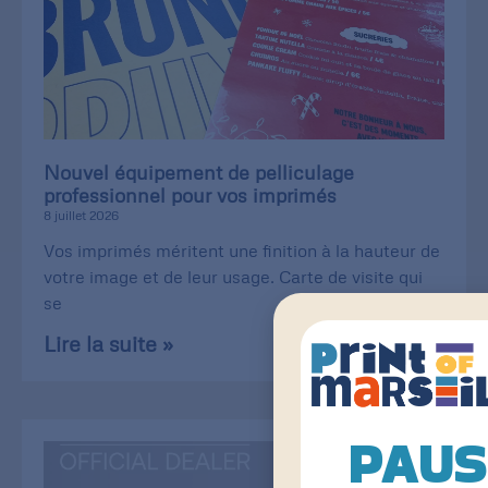
Nouvel équipement de pelliculage
professionnel pour vos imprimés
8 juillet 2026
Vos imprimés méritent une finition à la hauteur de
votre image et de leur usage. Carte de visite qui
se
Lire la suite »
PAUS