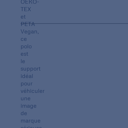
OEKO-
TEX
et
PETA
Vegan,
ce
polo
est
le
support
idéal
pour
véhiculer
une
image
de
marque
sérieuse