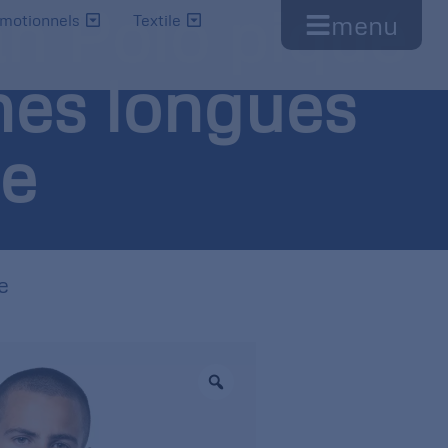
n Polo piqué
menu
omotionnels
Textile
es longues
e
e