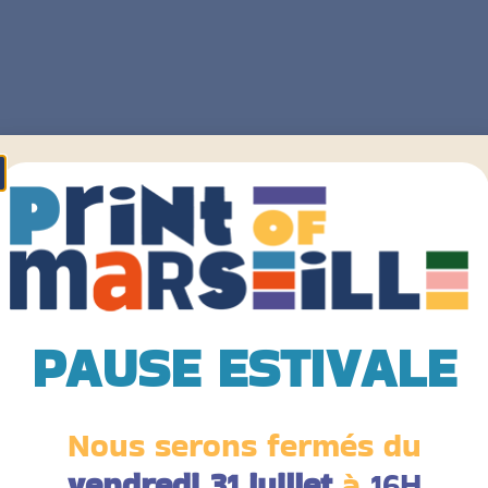
PAUSE ESTIVALE
Nous serons fermés du
vendredi 31 juillet
à
16H