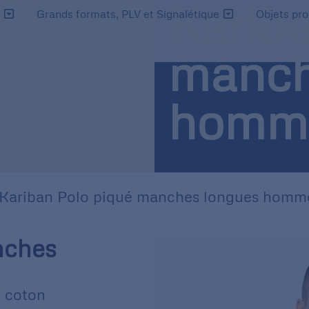
Kariba
s
Grands formats, PLV et Signalétique
Objets pr
manch
homm
Kariban Polo piqué manches longues homm
nches
 coton