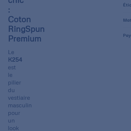
Éti
:
Coton
Mat
RingSpun
Pay
Premium
Le
K254
est
le
pilier
du
vestiaire
masculin
pour
un
look