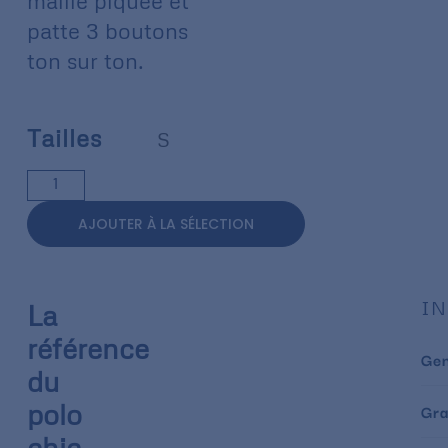
maille piquée et
patte 3 boutons
ton sur ton.
Tailles
S
AJOUTER À LA SÉLECTION
IN
La
référence
Ge
du
polo
Gr
chic