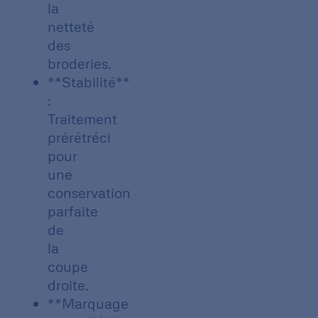
la
netteté
des
broderies.
**Stabilité**
:
Traitement
prérétréci
pour
une
conservation
parfaite
de
la
coupe
droite.
**Marquage