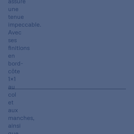
assure
une
tenue
impeccable.
Avec
ses
finitions
en
bord-
côte
1×1
au
col
et
aux
manches,
ainsi
que