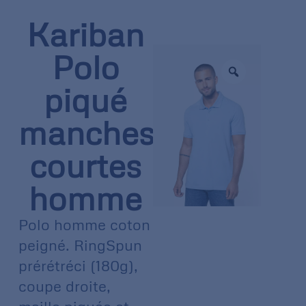
Kariban
Polo
piqué
manches
courtes
homme
Polo homme coton
peigné. RingSpun
prérétréci (180g),
coupe droite,