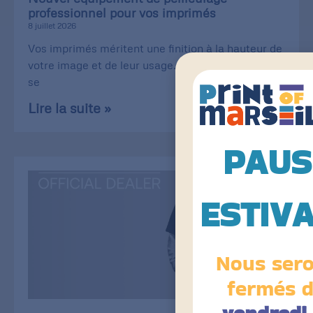
professionnel pour vos imprimés
8 juillet 2026
Vos imprimés méritent une finition à la hauteur de
votre image et de leur usage. Carte de visite qui
se
Lire la suite »
PAUS
ESTIV
Nous ser
fermés 