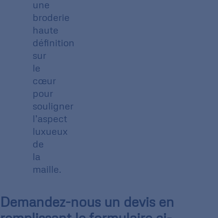
une
broderie
haute
définition
sur
le
cœur
pour
souligner
l’aspect
luxueux
de
la
maille.
Demandez-nous un devis en
remplissant le formulaire ci-