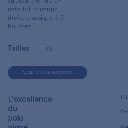
structuré en bord-
côte 1×1 et coupe
droite classique à 3
boutons.
Tailles
XS
AJOUTER À LA SÉLECTION
IN
L’excellence
du
Ge
polo
piqué
Gr