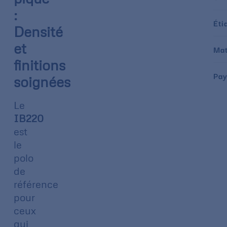
:
Éti
Densité
et
Mat
finitions
Pay
soignées
Le
IB220
est
le
polo
de
référence
pour
ceux
qui