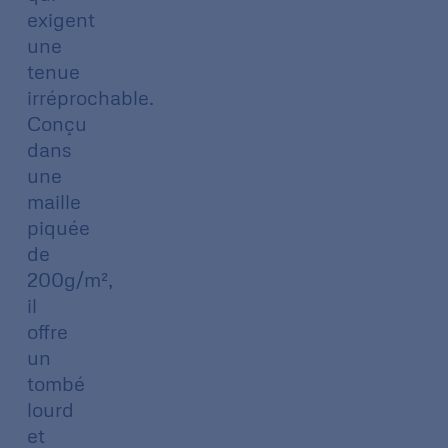
exigent
une
tenue
irréprochable.
Conçu
dans
une
maille
piquée
de
200g/m²,
il
offre
un
tombé
lourd
et