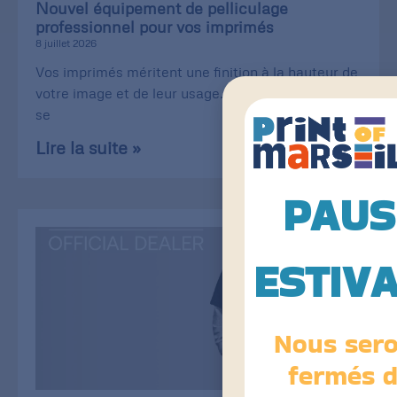
Nouvel équipement de pelliculage
professionnel pour vos imprimés
8 juillet 2026
Vos imprimés méritent une finition à la hauteur de
votre image et de leur usage. Carte de visite qui
se
Lire la suite »
PAUS
ESTIV
Nous ser
fermés 