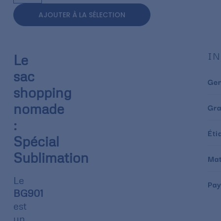
AJOUTER À LA SÉLECTION
IN
Le
sac
Ge
shopping
nomade
Gr
:
Éti
Spécial
Sublimation
Mat
Le
Pay
BG901
est
un