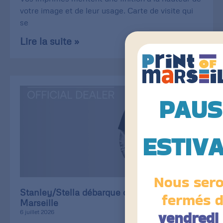
votre image et de leur usage. Carte de visite qui
se
Lire la suite »
PAUS
ESTIV
Nous ser
Stanley/Stella débarque chez Print of
fermés 
Marseille
vendredi 
6 juillet 2026