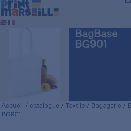
BagBase
BG901
Accueil
/
catalogue
/
Textile
/
Bagagerie
/ 
BG901